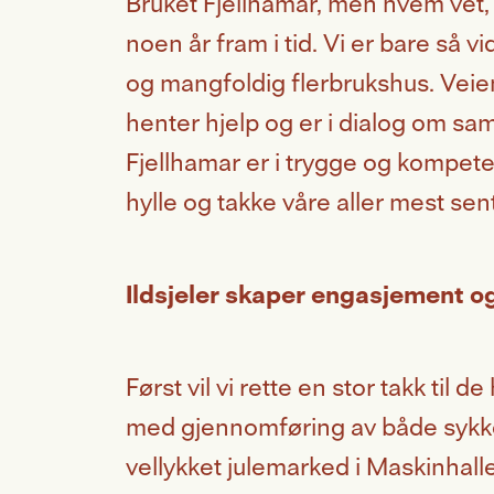
Bruket Fjellhamar, men hvem vet,
noen år fram i tid. Vi er bare så v
og mangfoldig flerbrukshus. Veien b
henter hjelp og er i dialog om sa
Fjellhamar er i trygge og kompeten
hylle og takke våre aller mest sent
Ildsjeler skaper engasjement og 
Først vil vi rette en stor takk ti
med gjennomføring av både sykkel
vellykket julemarked i Maskinhalle