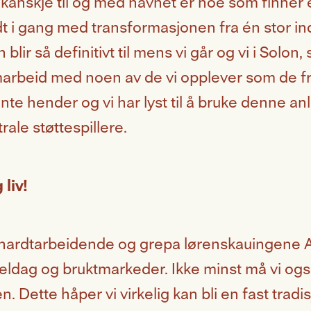
 kanskje til og med navnet er noe som finner 
idt i gang med transformasjonen fra én stor in
lir så definitivt til mens vi går og vi i Solon
marbeid med noen av de vi opplever som de fre
te hender og vi har lyst til å bruke denne anle
rale støttespillere.
liv!
l de hardtarbeidende og grepa lørenskauingene 
dag og bruktmarkeder. Ikke minst må vi også 
n. Dette håper vi virkelig kan bli en fast tra