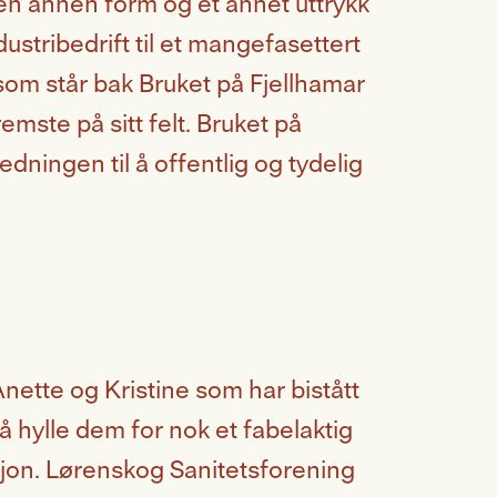
en annen form og et annet uttrykk
dustribedrift til et mangefasettert
, som står bak Bruket på Fjellhamar
mste på sitt felt. Bruket på
dningen til å offentlig og tydelig
Anette og Kristine som har bistått
hylle dem for nok et fabelaktig
disjon. Lørenskog Sanitetsforening