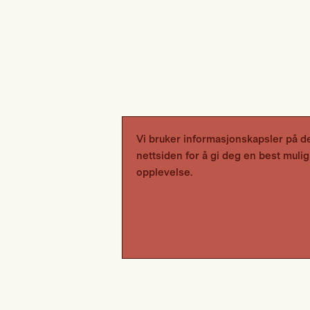
Vi bruker informasjonskapsler på 
nettsiden for å gi deg en best mulig
opplevelse.