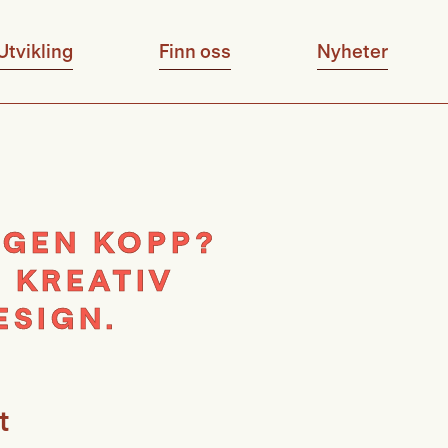
Utvikling
Finn oss
Nyheter
EGEN KOPP?
Å KREATIV
SIGN.
t